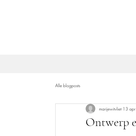
Alle blogposts
marijewitvliet
13 ap
Ontwerp e