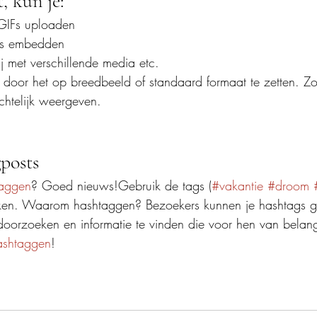
, kun je: 
 GIFs uploaden
’s embedden
j met verschillende media etc.
 door het op breedbeeld of standaard formaat te zetten. Zo 
htelijk weergeven.  
posts
aggen
? Goed nieuws!Gebruik de tags (
#vakantie
#droom
ken. Waarom hashtaggen? Bezoekers kunnen je hashtags g
doorzoeken en informatie te vinden die voor hen van belang
ashtaggen
!