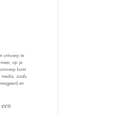
et ontwerp te 
n meer, op je 
 ontwerp komt 
l media, zoals 
ereageerd en 
 een 