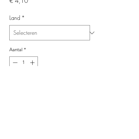
Prijs
€ 4,10
Land
*
Aantal
*
In winkelwagen
marc@wijnplaza.com
+31653615465