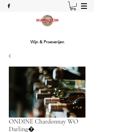
Wijn & Proeverijen
ONDINE Chardonnay WO
Darling�