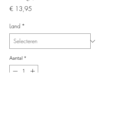
Prijs
€ 13,95
Land
*
Aantal
*
In winkelwagen
marc@wijnplaza.com
+31653615465